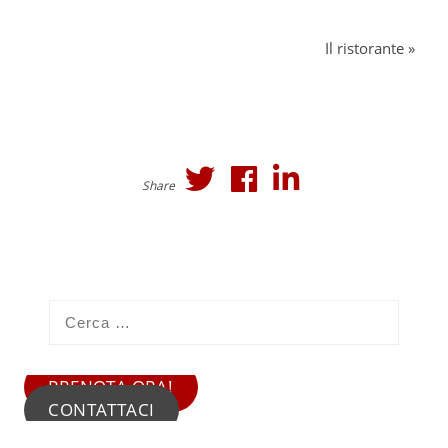
Il ristorante
»
Share
PRENOTA ORA!
CONTATTACI